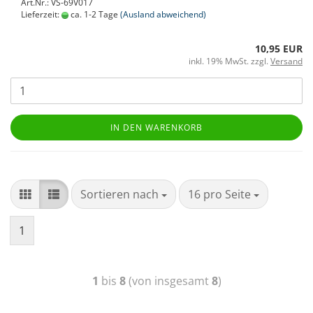
Art.Nr.: VS-69V017
Lieferzeit:
ca. 1-2 Tage
(Ausland abweichend)
10,95 EUR
inkl. 19% MwSt. zzgl.
Versand
IN DEN WARENKORB
Sortieren nach
16 pro Seite
1
1
bis
8
(von insgesamt
8
)