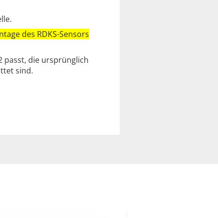
lle.
montage des RDKS-Sensors
 passt, die ursprünglich
tet sind.