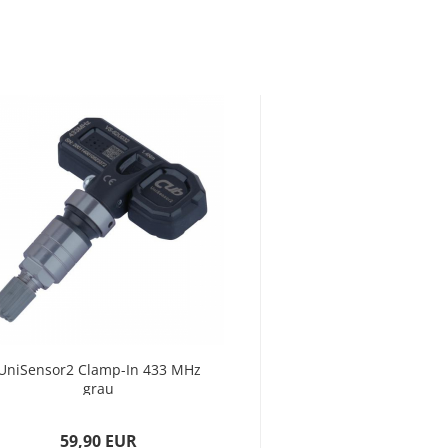
UniSensor2 Clamp-In 433 MHz
UniSensor2 Snap-
grau
59,90 EUR
59,90 E