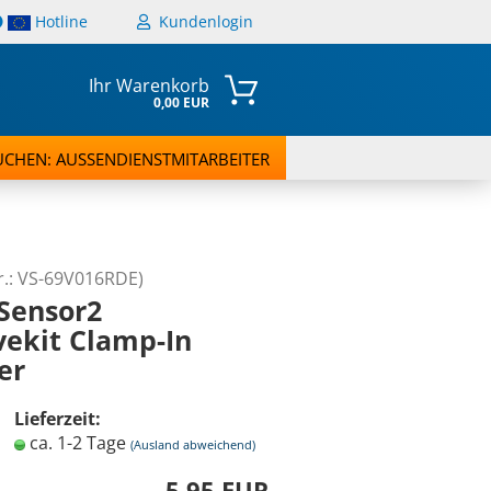
Hotline
Kundenlogin
Ihr Warenkorb
0,00 EUR
UCHEN: AUSSENDIENSTMITARBEITER
r.:
VS-69V016RDE
)
Sensor2
vekit Clamp-In
rstellen
er
t vergessen?
Lieferzeit:
ca. 1-2 Tage
(Ausland abweichend)
5,95 EUR