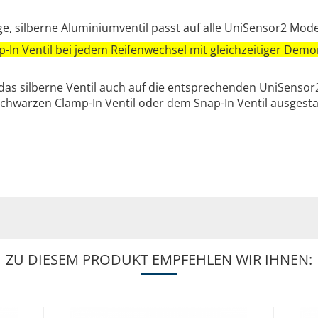
, silberne Aluminiumventil passt auf alle UniSensor2 Mode
-In Ventil bei jedem Reifenwechsel mit gleichzeitiger De
 das silberne Ventil auch auf die entsprechenden UniSensor2
chwarzen Clamp-In Ventil oder dem Snap-In Ventil ausgestat
ZU DIESEM PRODUKT EMPFEHLEN WIR IHNEN: