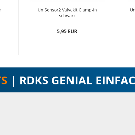
n
UniSensor2 Valvekit Clamp-In
Un
schwarz
5,95 EUR
TS
| RDKS GENIAL EINFAC
hen Sie bitte die
Homepage
zu diesem Artikel.