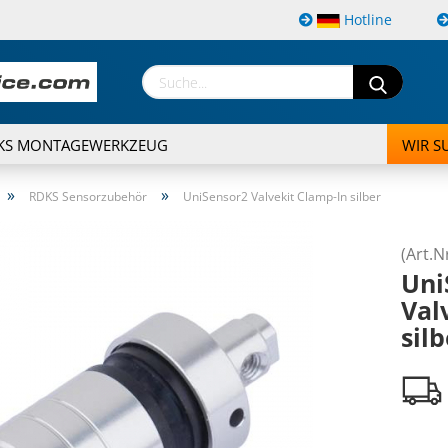
Hotline
KS MONTAGEWERKZEUG
WIR S
»
»
RDKS Sensorzubehör
UniSensor2 Valvekit Clamp-In silber
(Art.N
Uni
Val
Konto e
silb
Passwor