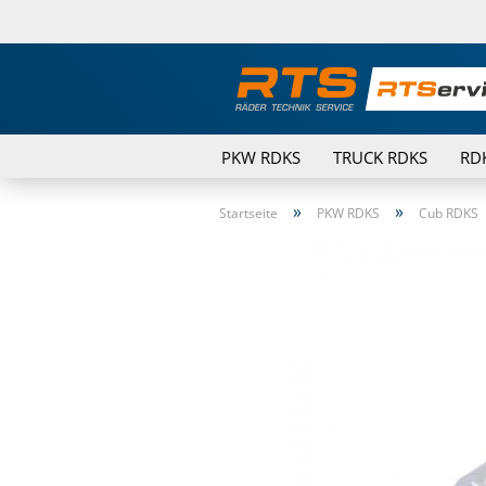
PKW RDKS
TRUCK RDKS
RD
»
»
Startseite
PKW RDKS
Cub RDKS