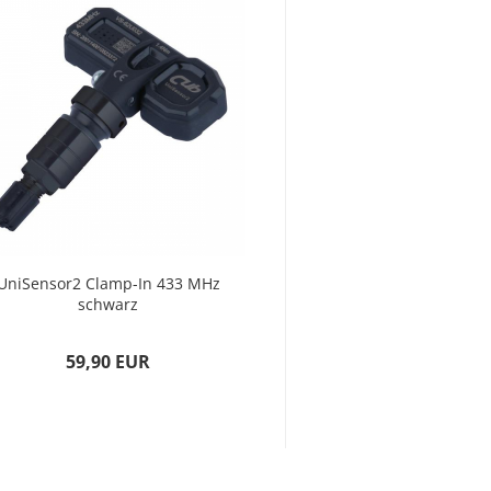
UniSensor2 Clamp-In 433 MHz
UniSensor2 Snap-
schwarz
59,90 EUR
59,90 E