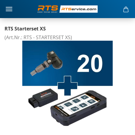
RTS Starterset XS
(Art.Nr.: RTS - STARTERSET XS)