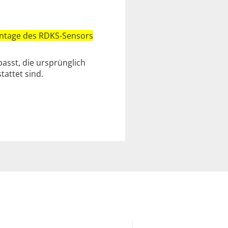
montage des RDKS-Sensors
asst, die ursprünglich
attet sind.