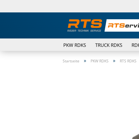
PKW RDKS
TRUCK RDKS
RD
»
»
Startseite
PKW RDKS
RTS RDKS