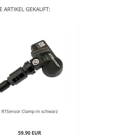
 ARTIKEL GEKAUFT:
RTSensor Clamp-In schwarz
RTSensor Clamp-
59,90 EUR
59,90 E