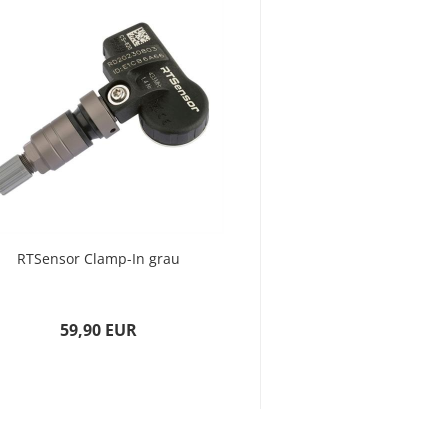
RTSensor Clamp-In grau
RTSensor Sn
59,90 EUR
59,90 E