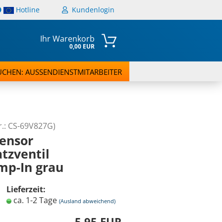
Hotline
Kundenlogin
Ihr Warenkorb
0,00 EUR
UCHEN: AUSSENDIENSTMITARBEITER
r.:
CS-69V827G
)
ensor
atzventil
rstellen
mp-In grau
t vergessen?
Lieferzeit:
ca. 1-2 Tage
(Ausland abweichend)
5,95 EUR