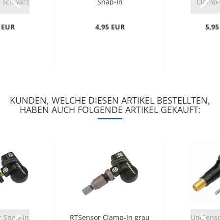
 schwarz
Snap-In
Clamp-
 EUR
4,95 EUR
5,95
KUNDEN, WELCHE DIESEN ARTIKEL BESTELLTEN,
HABEN AUCH FOLGENDE ARTIKEL GEKAUFT:
 Snap-In
RTSensor Clamp-In grau
UniSenso