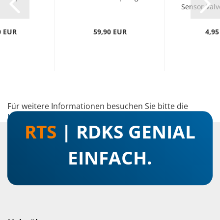
Sensor Valv
0 EUR
59,90 EUR
4,95
Für weitere Informationen besuchen Sie bitte die
Homepage
zu diesem Artikel.
RTS
| RDKS GENIAL
EINFACH.