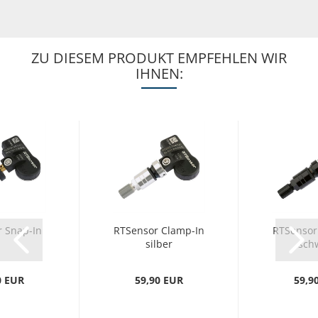
ZU DIESEM PRODUKT EMPFEHLEN WIR
IHNEN:
 Snap-In
RTSensor Clamp-In
RTSensor
silber
sch
0 EUR
59,90 EUR
59,9