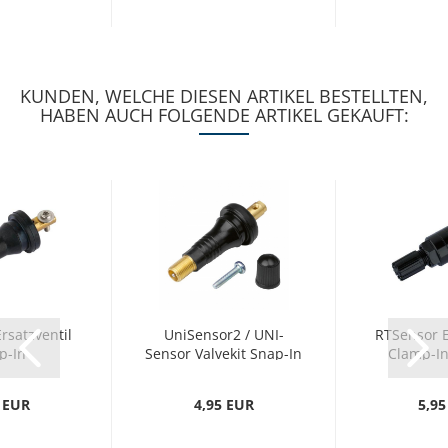
KUNDEN, WELCHE DIESEN ARTIKEL BESTELLTEN,
HABEN AUCH FOLGENDE ARTIKEL GEKAUFT:
rsatzventil
UniSensor2 / UNI-
RTSensor E
p-In
Sensor Valvekit Snap-In
Clamp-In
 EUR
4,95 EUR
5,95